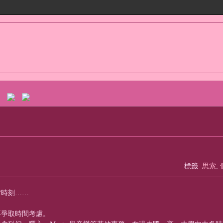
標籤:
思索
,
當時刻……
要爭取時間考慮。