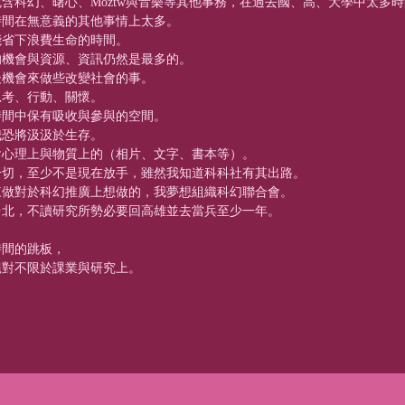
含科幻、曙心、Moztw與音樂等其他事務，在過去國、高、大學中太多時
時間在無意義的其他事情上太多。
能省下浪費生命的時間。
的機會與資源、資訊仍然是最多的。
後機會來做些改變社會的事。
思考、行動、關懷。
時間中保有吸收與參與的空間。
我恐將汲汲於生存。
含心理上與物質上的（相片、文字、書本等）。
一切，至少不是現在放手，雖然我知道科科社有其出路。
來做對於科幻推廣上想做的，我夢想組織科幻聯合會。
台北，不讀研究所勢必要回高雄並去當兵至少一年。
時間的跳板，
絕對不限於課業與研究上。