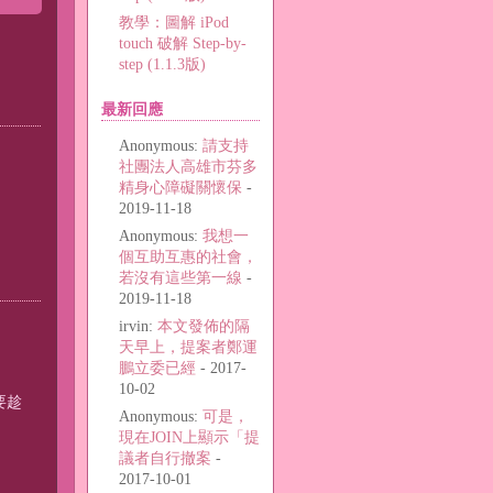
教學：圖解 iPod
touch 破解 Step-by-
step (1.1.3版)
最新回應
Anonymous:
請支持
社團法人高雄市芬多
精身心障礙關懷保
-
2019-11-18
Anonymous:
我想一
個互助互惠的社會，
若沒有這些第一線
-
2019-11-18
irvin:
本文發佈的隔
天早上，提案者鄭運
鵬立委已經
- 2017-
10-02
要趁
Anonymous:
可是，
現在JOIN上顯示「提
議者自行撤案
-
2017-10-01