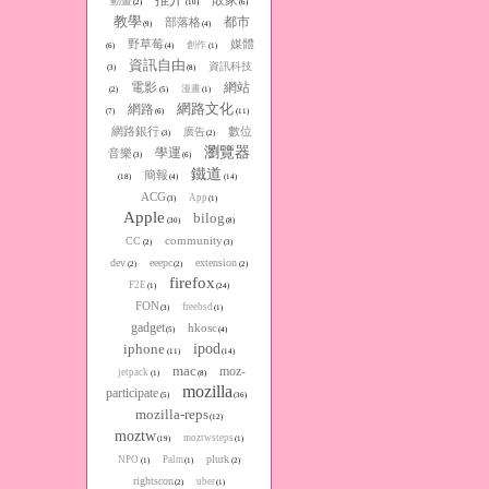
動畫
(2)
(10)
(6)
教學
都市
部落格
(9)
(4)
野草莓
媒體
創作
(6)
(4)
(1)
資訊自由
資訊科技
(3)
(8)
電影
網站
漫畫
(2)
(5)
(1)
網路文化
網路
(7)
(6)
(11)
網路銀行
數位
廣告
(3)
(2)
瀏覽器
學運
音樂
(3)
(6)
鐵道
簡報
(18)
(4)
(14)
ACG
App
(3)
(1)
Apple
bilog
(30)
(8)
community
CC
(2)
(3)
dev
eeepc
extension
(2)
(2)
(2)
firefox
F2E
(1)
(24)
FON
freebsd
(3)
(1)
gadget
hkosc
(5)
(4)
iphone
ipod
(11)
(14)
mac
moz-
jetpack
(1)
(8)
mozilla
participate
(5)
(36)
mozilla-reps
(12)
moztw
moztwsteps
(19)
(1)
plurk
NPO
Palm
(1)
(1)
(2)
rightscon
uber
(2)
(1)