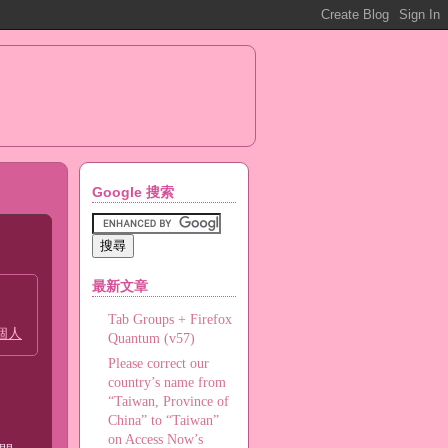
Google 搜索
最新文章
Tab Groups + Firefox
個人
Quantum (v57)
Please correct our
country’s name from
“Taiwan, Province of
China” to “Taiwan”
on Access Now’s