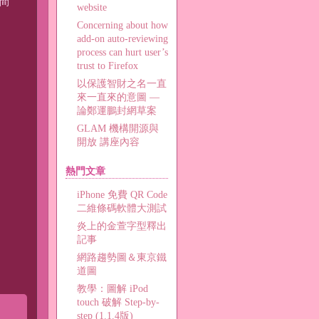
間
website
Concerning about how
add-on auto-reviewing
process can hurt user’s
trust to Firefox
以保護智財之名一直
來一直來的意圖 —
論鄭運鵬封網草案
GLAM 機構開源與
開放 講座內容
熱門文章
iPhone 免費 QR Code
二維條碼軟體大測試
炎上的金萱字型釋出
記事
網路趨勢圖＆東京鐵
道圖
教學：圖解 iPod
touch 破解 Step-by-
step (1.1.4版)