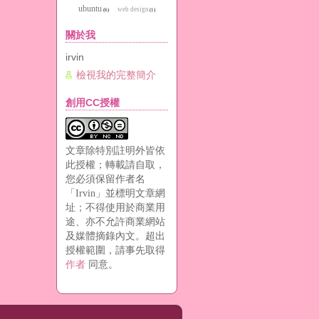
ubuntu
web design
(6)
(1)
關於我
irvin
檢視我的完整簡介
創用CC授權
文章除特別註明外皆依
此授權；轉載請自取，
您必須保留作者名
「Irvin」並標明文章網
址；不得使用於商業用
途、亦不允許商業網站
及媒體摘錄內文。超出
授權範圍，請事先取得
作者
同意。