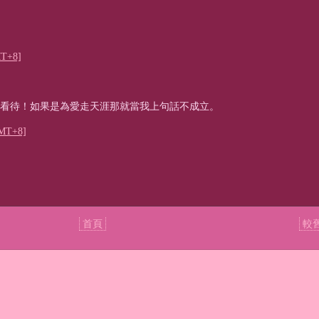
T+8]
看待！如果是為愛走天涯那就當我上句話不成立。
MT+8]
首頁
較