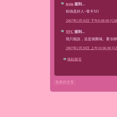
irvin
提到...
柏強是好人~發卡XD
2007年2月16日 下午6:08:00 [GM
YFC
提到...
我只能說，這是個圍城。要冷靜
2007年2月20日 上午10:06:00 [G
張貼留言
較新的文章