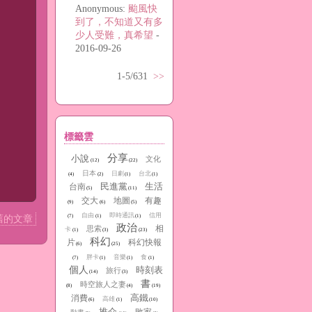
Anonymous:
颱風快
到了，不知道又有多
少人受難，真希望
-
2016-09-26
1-5/631
>>
標籤雲
分享
小說
文化
(12)
(22)
日本
日劇
台北
(4)
(2)
(1)
(1)
民進黨
生活
台南
(5)
(11)
交大
地圖
有趣
(9)
(6)
(5)
自由
即時通訊
信用
(7)
(1)
(1)
舊的文章
政治
相
思索
卡
(1)
(3)
(23)
科幻
片
科幻快報
(6)
(25)
胖卡
音樂
食
(7)
(1)
(1)
(1)
個人
時刻表
旅行
(14)
(3)
書
時空旅人之妻
(8)
(4)
(19)
高鐵
消費
高雄
(6)
(1)
(10)
推介
敗家