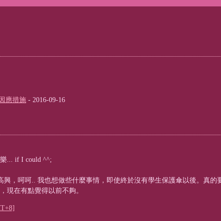
因應措施
- 2016-09-16
 I could ^^;
裡面很高興，呵呵.. 我也想做些什麼事情，即使終於沒有學生保護傘以後。真的
，現在有點覺得以前不夠。
T+8]