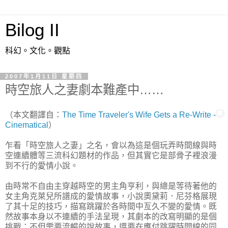
Bilog II
科幻。文化。觀點
2007年1月11日 星期四
時空旅人之妻劇本難產中……
（本文翻譯自：
The Time Traveler's Wife Gets a Re-Write -
Cinematical
）
乍看「時空旅人之妻」之名，會以為這是個玩弄時間線與時
空連續體等三流科幻題材的作品，但其實它是部骨子裡浪漫
到不行的愛情小說。
由時常不自由主穿越時空的男主角亨利，與總是等待著他的
女主角克萊兒所譜成的愛情故事，小說奧黛莉．尼芬格展現
了其十足的技巧，描寫跳躍於各時間中亙久不變的愛情。既
然故事本身以不連續的手法呈現，其劇本的改寫明顯的是個
挑戰：不但需要流暢的說故事，還要在應付跳躍時間線的同