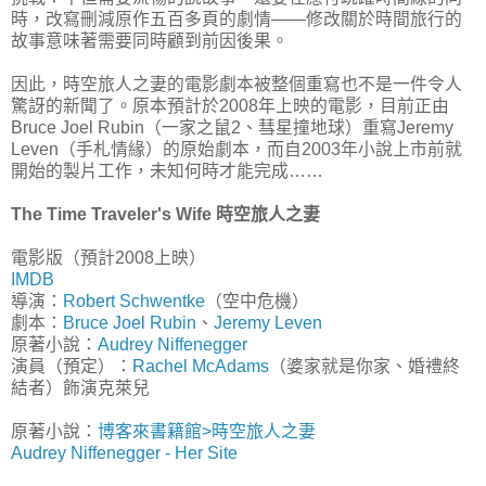
時，改寫刪減原作五百多頁的劇情——修改關於時間旅行的
故事意味著需要同時顧到前因後果。
因此，時空旅人之妻的電影劇本被整個重寫也不是一件令人
驚訝的新聞了。原本預計於2008年上映的電影，目前正由
Bruce Joel Rubin（一家之鼠2、彗星撞地球）重寫Jeremy
Leven（手札情緣）的原始劇本，而自2003年小說上市前就
開始的製片工作，未知何時才能完成……
The Time Traveler's Wife 時空旅人之妻
電影版（預計2008上映）
IMDB
導演：
Robert Schwentke
（空中危機）
劇本：
Bruce Joel Rubin
、
Jeremy Leven
原著小說：
Audrey Niffenegger
演員（預定）：
Rachel McAdams
（婆家就是你家、婚禮終
結者）飾演克萊兒
原著小說：
博客來書籍館>時空旅人之妻
Audrey Niffenegger - Her Site