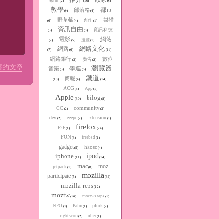
動畫
(2)
(10)
(6)
教學
都市
部落格
(9)
(4)
野草莓
媒體
創作
(6)
(4)
(1)
資訊自由
資訊科技
(3)
(8)
電影
網站
漫畫
(2)
(5)
(1)
網路文化
網路
(7)
(6)
(11)
網路銀行
數位
廣告
(3)
(2)
舊的文章
瀏覽器
學運
音樂
(3)
(6)
鐵道
簡報
(18)
(4)
(14)
ACG
App
(3)
(1)
Apple
bilog
(30)
(8)
community
CC
(2)
(3)
dev
eeepc
extension
(2)
(2)
(2)
firefox
F2E
(1)
(24)
FON
freebsd
(3)
(1)
gadget
hkosc
(5)
(4)
iphone
ipod
(11)
(14)
mac
moz-
jetpack
(1)
(8)
mozilla
participate
(5)
(36)
mozilla-reps
(12)
moztw
moztwsteps
(19)
(1)
plurk
NPO
Palm
(1)
(1)
(2)
rightscon
uber
(2)
(1)