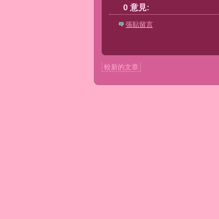
0 意見:
張貼留言
較新的文章