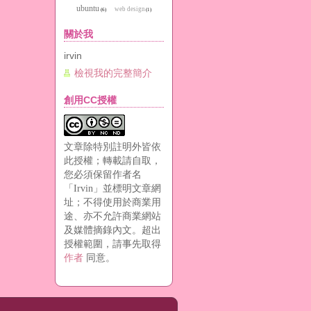
ubuntu
web design
(6)
(1)
關於我
irvin
檢視我的完整簡介
創用CC授權
文章除特別註明外皆依
此授權；轉載請自取，
您必須保留作者名
「Irvin」並標明文章網
址；不得使用於商業用
途、亦不允許商業網站
及媒體摘錄內文。超出
授權範圍，請事先取得
作者
同意。