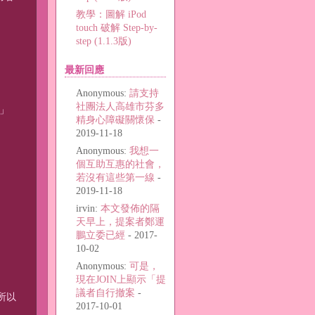
教學：圖解 iPod
touch 破解 Step-by-
step (1.1.3版)
最新回應
Anonymous:
請支持
社團法人高雄市芬多
」
精身心障礙關懷保
-
2019-11-18
Anonymous:
我想一
個互助互惠的社會，
若沒有這些第一線
-
2019-11-18
irvin:
本文發佈的隔
天早上，提案者鄭運
鵬立委已經
- 2017-
10-02
Anonymous:
可是，
現在JOIN上顯示「提
議者自行撤案
-
所以
2017-10-01