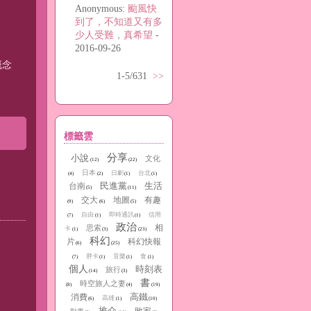
Anonymous:
颱風快
到了，不知道又有多
少人受難，真希望
-
2016-09-26
概念
1-5/631
>>
標籤雲
分享
小說
文化
(12)
(22)
日本
日劇
台北
(4)
(2)
(1)
(1)
民進黨
生活
台南
(5)
(11)
交大
地圖
有趣
(9)
(6)
(5)
自由
即時通訊
信用
(7)
(1)
(1)
政治
相
思索
卡
(1)
(3)
(23)
科幻
片
科幻快報
(6)
(25)
胖卡
音樂
食
(7)
(1)
(1)
(1)
個人
時刻表
旅行
(14)
(3)
書
時空旅人之妻
(8)
(4)
(19)
高鐵
消費
高雄
(6)
(1)
(10)
推介
敗家