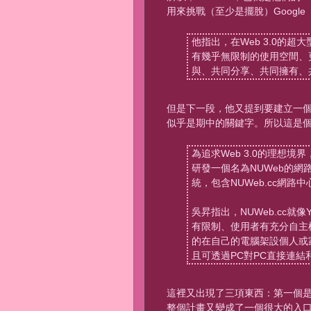
用來挑戰（至少是擺脫）Google（Blog
他指出，在Web 3.0的
有幾乎無限制的使用空間、
與、共同分享、共同擁有、
但是下一段，他又提到要建立一個
似乎是期中的關鍵字。所以這是個
為追求Web 3.0的理想
研發一個名為NUWeb的
統，包含NUWeb.cc網
吳昇指出，NUWeb.cc就
有限制、使用者有充分自主權
的在自己的電腦架設個人或
且可透過PC對PC直接連
這裡又出現了三項東西：第一個是
整個計畫又變成了一個很大的入