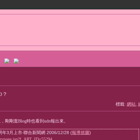
.0？
標籤:
網站
,
剛剛逛Blog時也看到udn報出來。
3月上市‧聯合新聞網 2006/12/28 (
報導抓圖
)
torypage.jsp?f_ART_ID=55294