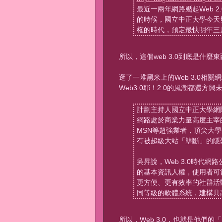
最近一兩年網路颳起Web 2
的時候，國立中正大學今天發
權的時代，預定最快明年三
所以，這個web 3.0到底是什麼
逛了一堆黑米上的Web 3.0
Web3.0耶！2.0的風潮都還
計劃主持人國立中正大學網
網路處於商業力量高度主宰的
MSN等超強業者，頂尖大
有被超級大站「壟斷」的隱
吳昇說，Web 3.0時代
的基本資訊人權，使用者可
更方便、更有效率的社群活
同等級的軟體系統，建構具
所以，Web 3.0，也就是他們的