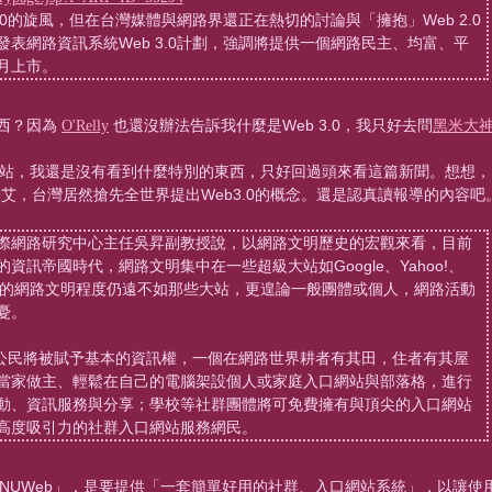
.0的旋風，但在台灣媒體與網路界還正在熱切的討論與「擁抱」Web 2.0
表網路資訊系統Web 3.0計劃，強調將提供一個網路民主、均富、平
月上市。
東西？因為
O'Relly
也還沒辦法告訴我什麼是Web 3.0，我只好去問
黑米大
相關網站，我還是沒有看到什麼特別的東西，只好回過頭來看這篇新聞。想想，
方興未艾，台灣居然搶先全世界提出Web3.0的概念。還是認真讀報導的內容吧
際網路研究中心主任吳昇副教授說，以網路文明歷史的宏觀來看，目前
資訊帝國時代，網路文明集中在一些超級大站如Google、Yahoo!、
學的網路文明程度仍遠不如那些大站，更遑論一般團體或個人，網路活動
憂。
網路公民將被賦予基本的資訊權，一個在網路世界耕者有其田，住者有其屋
當家做主、輕鬆在自己的電腦架設個人或家庭入口網站與部落格，進行
動、資訊服務與分享；學校等社群團體將可免費擁有與頂尖的入口網站
高度吸引力的社群入口網站服務網民。
「NUWeb」，是要提供
「一套簡單好用的社群、入口網站系統」
，以讓使