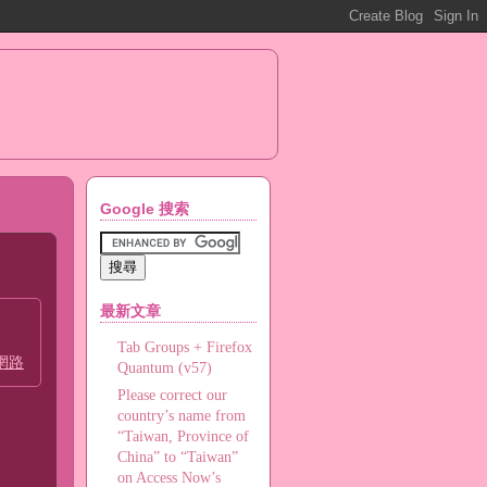
Google 搜索
最新文章
Tab Groups + Firefox
網路
Quantum (v57)
Please correct our
country’s name from
“Taiwan, Province of
China” to “Taiwan”
on Access Now’s