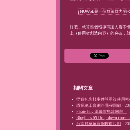
NUWeb是一個群策群力
好吧，就算整個報導再讓人看不懂一
上（使用者創造內容）的突破，
相關文章
從背包客棧事件談重複使用密
職業總工會網路課程回顧
- 20
Pirate Bay 準備買島建國啦！
-
Bloglines 的 Drop-down co
台南野草莓官網恢復說明
- 20