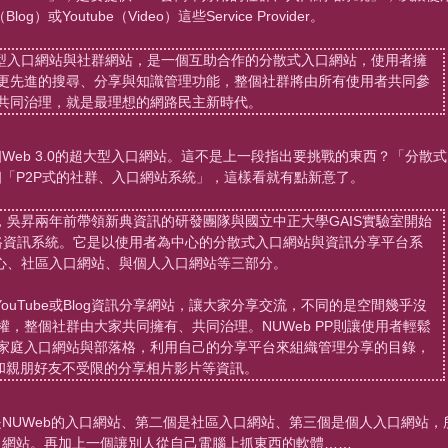
）或Youtube（Video）這些Service Provider。
超大型入口網站與社群網站，是一個互助合作的分散式入口網站，使用者擁
更先進的搜尋、分享與知識管理功能，整個社群將由所有使用者共同參
共同治理，就是最理想的網路民主新時代。
Web 3.0的超大型入口網站。這不是上一段指出要挑戰的東西？「分散式
「P2P式的社群、入口網站系統」，這樣看就有點新意了。
境界，吳昇兩年前帶領新典資訊的研發團隊與國立中正大學GAIS實驗室開始
網路資訊系統。它是以使用者為中心的分散式入口網站與資訊分享平台系
路中心、社區入口網站、與個人入口網站等三部分。
像YouTube或Blog資訊分享網站，讓大家分享交流，不同的是空間幾乎沒
，整個社群由大家共同擁有、共同治理。NUWeb PP則讓使用者輕鬆
家庭入口網站與部落格，利用自己的分享平台來組織管理分享的目錄，
結和親朋好友不受限的分享相片影片等資訊。
NUWeb的入口網站、第二個是社區入口網站、第三個是個人入口網站，
口網站。再加上一個讓別人從自己電腦上抓東西的軟體……