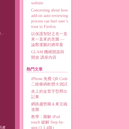
website
Concerning about how
add-on auto-reviewing
process can hurt user’s
trust to Firefox
神
...
以保護智財之名一直
來一直來的意圖 —
論鄭運鵬封網草案
。
GLAM 機構開源與
開放 講座內容
熱門文章
iPhone 免費 QR Code
二維條碼軟體大測試
炎上的金萱字型釋出
記事
網路趨勢圖＆東京鐵
道圖
教學：圖解 iPod
touch 破解 Step-by-
用者
step (1.1.4版)