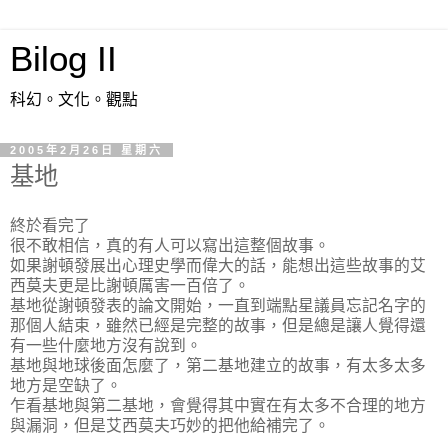
Bilog II
科幻。文化。觀點
2005年2月26日 星期六
基地
終於看完了
很不敢相信，真的有人可以寫出這整個故事。
如果謝頓發展出心理史學而偉大的話，能想出這些故事的艾
西莫夫更是比謝頓厲害一百倍了。
基地從謝頓發表的論文開始，一直到端點星議員忘記名字的
那個人結束，雖然已經是完整的故事，但是總是讓人覺得還
有一些什麼地方沒有說到。
基地與地球後面怎麼了，第二基地建立的故事，有太多太多
地方是空缺了。
乍看基地與第二基地，會覺得其中實在有太多不合理的地方
與漏洞，但是艾西莫夫巧妙的把他給補完了。